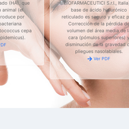
lado (HA), que
BIOFARMACEUTICI S.r.l., Italia
 animal (el
base de ácido hialurónico
produce por
reticulado es seguro y eficaz 
bacteriana
Corrección de la pérdida d
ptococcus cepa
volumen del área media de l
pidemicus).
cara (pómulos superiores) 
disminución de la gravedad 
PDF
pliegues nasolabiales.
Ver PDF