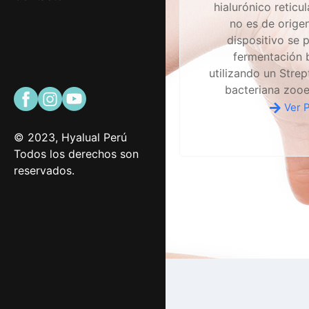
hialurónico reticu
no es de origen
dispositivo se 
fermentación 
utilizando un Stre
bacteriana zooe
Ver 
© 2023, Hyalual Perú
Todos los derechos son
reservados.