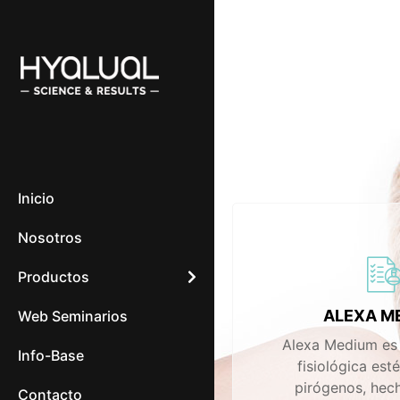
Inicio
Nosotros
Productos
ALEXA M
Web Seminarios
Alexa Medium es 
Info-Base
fisiológica estér
pirógenos, hec
Contacto