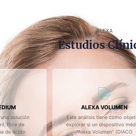
ALEXA
Estudios Clíni
EDIUM
ALEXA VOLUMEN
una solución
Este análisis tiene como objet
il, libre de
explorar si un dispositivo méd
ha de ácido
"Alexa Volumen" (DIACO